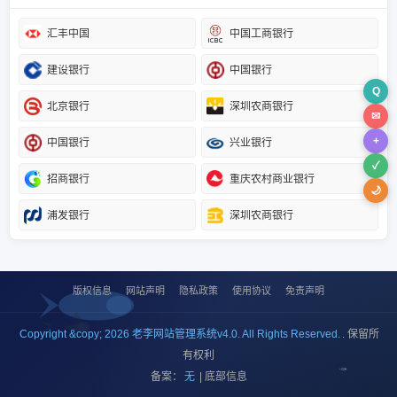
汇丰中国
中国工商银行
建设银行
中国银行
Q
北京银行
深圳农商银行
✉
+
中国银行
兴业银行
✓
招商银行
重庆农村商业银行
🌙
浦发银行
深圳农商银行
版权信息
网站声明
隐私政策
使用协议
免责声明
Copyright &copy; 2026 老李网站管理系统v4.0. All Rights Reserved.
. 保留所
有权利
备案：
无
| 底部信息