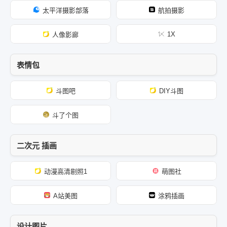
太平洋摄影部落
航拍摄影
1X
人像影廊
表情包
斗图吧
DIY斗图
斗了个图
二次元 插画
动漫高清剧照1
萌图社
A站美图
涂鸦插画
设计图片