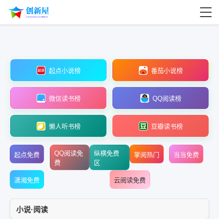
起点小说榜
番茄小说榜
微信读书榜
QQ阅读榜
懒人听书榜
豆瓣读书榜
QQ阅读免
纵横免费
起点免费
掌阅热门
当当免费
费
区
潇湘免费
云阅读免费
小说·阅读