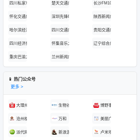
四川私家车925在线收听
楚天交通广播在线收听
长沙FM101.7城市之
怀化交通广播在线收听
深圳先锋898在线收听
陕西新闻广播电台在线收
哈尔滨经济广播在线收听
四川交通广播FM101.
贵阳交通广播在线收听
四川经济频率财富广播FM
怀集音乐之声在线收听
辽宁综合广播辽宁之声在
重庆巴渝之声在线收听
兰州新闻广播在线收听
📱 热门公众号
更多 >
大理州大维肥业
生物谷
博野事事通
沧州楼市观察
万和
美丽广西网
派代网
新浪游戏频道
卢米埃绍兴影城