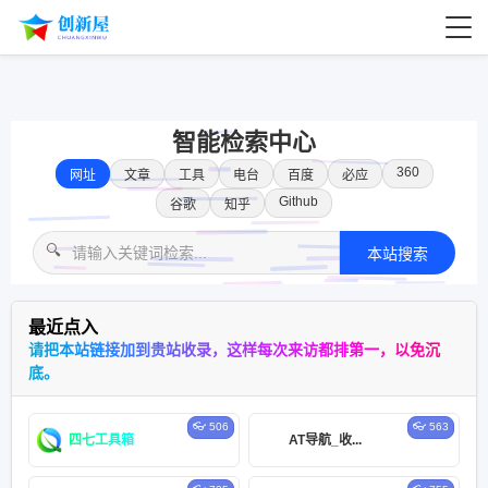
智能检索中心
360
网址
文章
工具
电台
百度
必应
Github
谷歌
知乎
🔍
本站搜索
最近点入
请把本站链接加到贵站收录，这样每次来访都排第一，以免沉
底。
👓 506
👓 563
四七工具箱
AT导航_收...