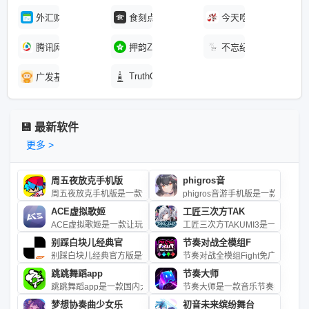
外汇财经日历工具
食刻点评
今天吃什么哦
腾讯网
押韵ZONE
不忘纪念
TruthOrBra
广发基智理财
💾 最新软件
更多 >
周五夜放克手机版
phigros音
周五夜放克手机版是一款音乐节奏对战手游。在游戏里，你扮演男主
phigros音游手机版是一款玩法
ACE虚拟歌姬
工匠三次方TAK
ACE虚拟歌姬是一款让玩家创作音乐的手机应用。它内置了多位声
工匠三次方TAKUMI3是一款下
别踩白块儿经典官
节奏对战全模组F
别踩白块儿经典官方版是一款经典的音乐节奏类手机游戏。玩家在游
节奏对战全模组Fight免广告版是一款由
跳跳舞蹈app
节奏大师
跳跳舞蹈app是一款国内大型的舞蹈爱好者社区软件，免费提供超
节奏大师是一款音乐节奏类游戏，英文
梦想协奏曲少女乐
初音未来缤纷舞台