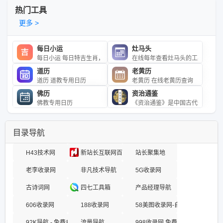
热门工具
更多 >
每日小运
灶马头
每日小运 每日特吉生肖，次吉生肖，特衰生肖以及吉利数字，吉利
在线每年查看灶马头的工具
道历
老黄历
道历 道教专用日历
老黄历 在线老黄历查询
佛历
资治通鉴
佛教专用日历
《资治通鉴》是中国古代一部重要
目录导航
H43技术网
新站长互联网百科
站长聚集地
老李收录网
非凡技术导航
5G收录网
古诗词网
四七工具箱
产品经理导航
606收录网
188收录网
58美图收录网-自动收录网站-流
92K导航 - 免费自动秒收录网址导航
流量导航
998收录网,免费自动秒收录网址