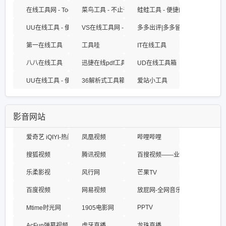
在线工具网 - TooL55.com
菜鸟工具 - 不止于工具
蛙蛙工具 - 便捷的在线工具网站
UU在线工具 - 便捷实用的工具集合站
VS在线工具网 - 提供一站式在线工具集合
多多出评|多多留评|出评留评开
第一在线工具
工具哇
IT在线工具
八八在线工具
迅捷在线pdf工具
UD在线工具箱
UU在线工具 - 便捷实用的工具集合站
36解析式工具箱
爱站小工具
影音网站
爱奇艺 iQIYI-热门独播剧集在线观看
凤凰视频
哔哩哔哩
搜狐视频
腾讯视频
百搜视频——业界领先的中文视
乐柔影视
风行网
芒果TV
百度视频
网易视频
放屁网-全网音乐MP3高品质在
PPTV
Mtime时光网
1905电影网
AcFun弹幕视频网
虎牙直播
龙珠直播