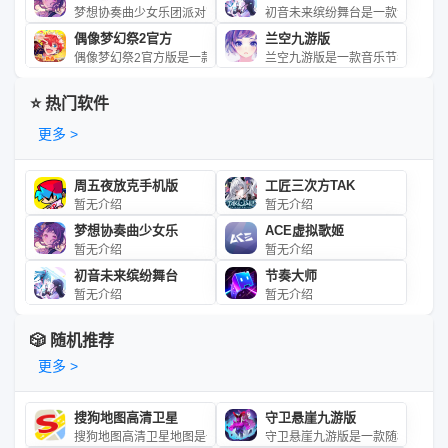
梦想协奏曲少女乐团派对官方版是一款次世代少女乐队音游，玩家将
初音未来缤纷舞台是一款音乐节奏
偶像梦幻祭2官方
兰空九游版
偶像梦幻祭2官方版是一款超人气偶像养成音乐手游。在游戏中，你
兰空九游版是一款音乐节奏类手机
⭐ 热门软件
更多 >
周五夜放克手机版
工匠三次方TAK
暂无介绍
暂无介绍
梦想协奏曲少女乐
ACE虚拟歌姬
暂无介绍
暂无介绍
初音未来缤纷舞台
节奏大师
暂无介绍
暂无介绍
🎲 随机推荐
更多 >
搜狗地图高清卫星
守卫悬崖九游版
搜狗地图高清卫星地图是一款功能全面的手机地图导航软
守卫悬崖九游版是一款随机合成放