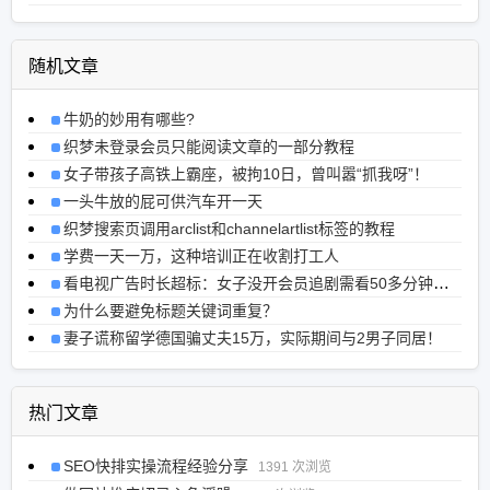
随机文章
牛奶的妙用有哪些?
织梦未登录会员只能阅读文章的一部分教程
女子带孩子高铁上霸座，被拘10日，曾叫嚣“抓我呀”！
一头牛放的屁可供汽车开一天
织梦搜索页调用arclist和channelartlist标签的教程
学费一天一万，这种培训正在收割打工人
看电视广告时长超标：女子没开会员追剧需看50多分钟广告
为什么要避免标题关键词重复？
妻子谎称留学德国骗丈夫15万，实际期间与2男子同居！
热门文章
SEO快排实操流程经验分享
1391 次浏览