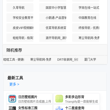
久零导航
国家中小学智慧教育平台
学效在线一站式服务平
学校安全教育平台
小鹅通-产品营销与用户服务的私域运营工具
中国教育在线
皮皮VIP视频解析_在线视频免费观看_全网影视解析播放
优茗导航系统官方演示站
终极导航 - 优质网站网
蛙蛙导航 - 极简实用网址导航
源开导航网_源开分类目录_收录精选的导航网站
寒尘导航网-免费收录 -
随机推荐
线工具网站
尘导航网-免费收录 - 专业网址导航平台
DRT收录网_分类目录网_免费网站目录_网站收录_网址提交_免
厦门大学
998收录网,免费自动秒
工
最新工具
更多 >
日历壁纸图片
多彩多边形背
日历壁纸图片合成器,上传图片或输入图片URL，生成包含日历的壁纸
Trianglify是一款能够生成多
女性标准三围
十二星座查询