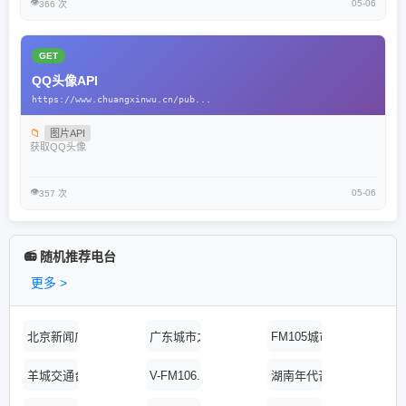
👁️
05-06
366 次
GET
QQ头像API
https://www.chuangxinwu.cn/pub...
📁
图片API
获取QQ头像
👁️
05-06
357 次
📻 随机推荐电台
更多 >
北京新闻广播在线收听
广东城市之声在线收听
FM105城市资讯在线收
羊城交通台在线收听
V-FM106.2贵州都
湖南年代音乐台在线收听