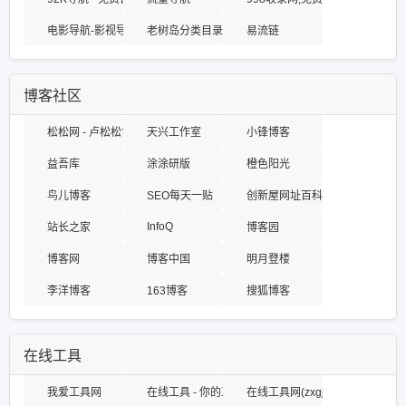
电影导航-影视导航-电影站收录-自动收录网-网站收录
老树岛分类目录
易流链
博客社区
松松网 - 卢松松博客 - 为草根创业者提供网络推广知识
天兴工作室
小锋博客
益吾库
涂涂研版
橙色阳光
鸟儿博客
SEO每天一贴
创新屋网址百科网
InfoQ
站长之家
博客园
博客网
博客中国
明月登楼
李洋博客
163博客
搜狐博客
在线工具
我爱工具网
在线工具 - 你的工具箱
在线工具网(zxgj.cn) - 工作生活