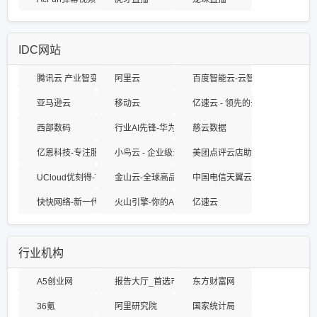
IDC网站
腾讯云 产业智变·云启未来 - 腾讯
阿里云
百度智能云-云智一体深入产业
亚马逊云
移动云
亿速云 - 领先的云服务器、高
西部数码
行业AI先锋-华为云
慈云数据
亿恩科技-专注服务器托管23年
小鸟云 - 企业级云服务器、虚拟主机、服务器租用托
美团点评云店助手——为餐厅提
UCloud优刻得-首家公有云科创板上市公司
金山云-全球高品质云服务专家
中国电信天翼云
快快网络-新一代云安全引领者
火山引擎-你的AI云
亿速云
行业机构
A5创业网
报告大厅_首选市场调研报告门户_专业提供各行业市
东方财富网
36氪
阿里研究院
国家统计局