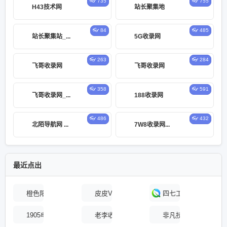
👓 735
👓 755
H43技术网
站长聚集地
👓 84
👓 485
站长聚集站_...
5G收录网
👓 263
👓 284
飞哥收录网
飞哥收录网
👓 358
👓 591
飞哥收录网_...
188收录网
👓 486
👓 432
北陌导航网 ...
7W8收录网...
最近点出
橙色阳光
皮皮VIP视频解析_在线视频免费观看_全网
四七工具箱
1905电影网
老李收录网
非凡技术导航