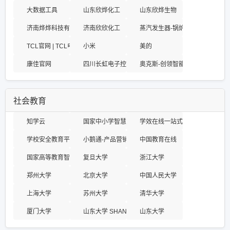
大数据工具
山东欣烨化工
山东欣烨生物
济南烨烨科技有限公司
济南欣欣化工
蒸汽发生器-锅炉-工业锅炉_郑
TCL官网 | TCL电视-家用电器-智能家居-商用产品-光伏产业
小米
美的
康佳官网
四川长虹电子控股集团有限公司
奥克斯-创领智能生活，培养优秀
社会教育
知学云
国家中小学智慧教育平台
学效在线一站式服务平台，让学
学校安全教育平台
小鹅通-产品营销与用户服务的私域运营工具
中国教育在线
国家高等教育智慧教育平台
复旦大学
浙江大学
郑州大学
北京大学
中国人民大学
上海大学
苏州大学
清华大学
厦门大学
山东大学 SHANDONG UNIVERSITY
山东大学