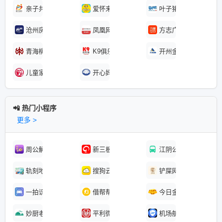
亲子共成长家庭教育
爱怀来
叶子猪游戏网
沧州房产
凤凰网房产唐山站
方志广西
青海柳湾彩陶博物馆
K9俱乐部
开州金融
儿童家庭教育
开心妈妈家庭教育
📲 热门小程序
更多 >
周公解梦破解大全
新三板董秘通
江阴公交查询
轨刻地铁
搜狗云表情
铲屎网
一拍识车
借帮帮借钱管家
今日金价查询
妙厨老爹蒸汽火锅鱼
平利微生活
机场航意险