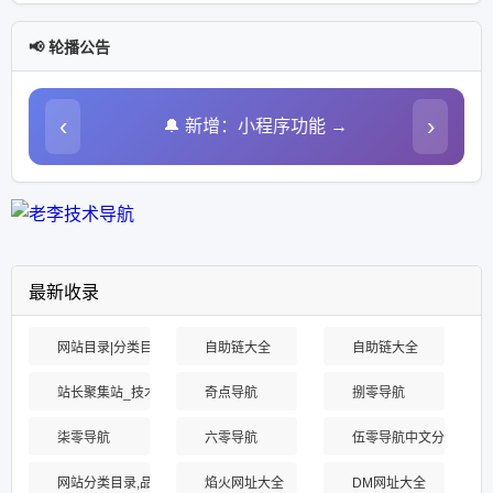
📢 轮播公告
‹
›
🔔 新增：小程序功能 →

最新收录
网站目录|分类目录|优秀网站-315友链网【官方网站】
自助链大全
自助链大全
站长聚集站_技术导航、在线工具、电台收听、API接口、在线壁纸、公众
奇点导航
捌零导航
柒零导航
六零导航
伍零导航中文分类目录
网站分类目录,品牌网站提交,网站推广,网站目录大全,网站分类目录,网站收录 
焰火网址大全
DM网址大全