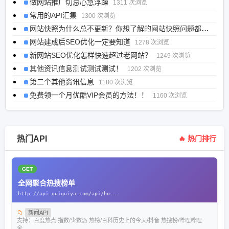
做网站推广切忌心急浮躁
1311 次浏览
常用的API汇集
1300 次浏览
网站快照为什么总不更新？你想了解的网站快照问题都在这里
网站建成后SEO优化一定要知道
1278 次浏览
新网站SEO优化怎样快速超过老网站？
1249 次浏览
其他资讯信息测试测试测试！
1202 次浏览
第二个其他资讯信息
1180 次浏览
免费领一个月优酷VIP会员的方法！！
1160 次浏览
热门API
🔥 热门排行
GET
全网聚合热搜榜单
http://api.guiguiya.com/api/ho...
📁
新闻API
支持：百度热点 指数/少数派 热榜/百科历史上的今天/抖音 热搜榜/哔哩哔哩
全...