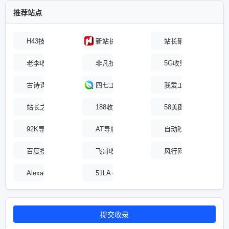
推荐站点
H43技术网
新站长互联网百科
站长聚集地
老李收录网
非凡技术导航
5G收录网
古诗词网
四七工具箱
我爱工具网
站长之家
188收录网
58美图收录网-自动收
92K导航 - 免费自动秒收录网址导航
AT导航_收录网_免费收录网站_自动收录网_
自动秒收录 - 免费
百度搜索
飞哥收录网
风行网
Alexa排名查询
51LA - 领先的数据统计服务商
提交收录