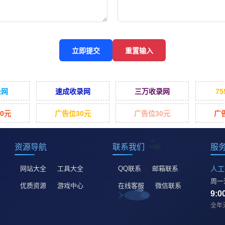
立即提交
重置输入
录网
速成收录网
三万收录网
7
0元
广告位30元
广告位30元
广
资源导航
联系我们
服
网站大全
工具大全
QQ联系
邮箱联系
人工
周一
优质资源
游戏中心
在线客服
微信联系
9:00
全年无