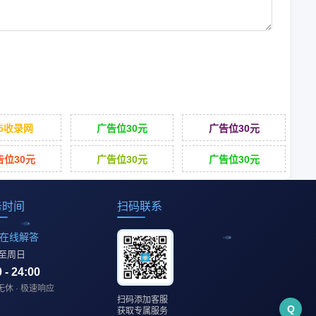
55收录网
广告位30元
广告位30元
告位30元
广告位30元
广告位30元
务时间
扫码联系
在线解答
至周日
 - 24:00
休 · 极速响应
扫码添加客服
Q
获取专属服务