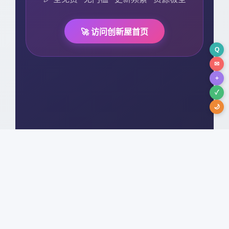
🚀 访问创新屋首页
Q
✉
+
✓
🌙