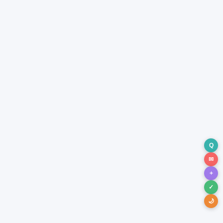
Q
✉
+
✓
🌙