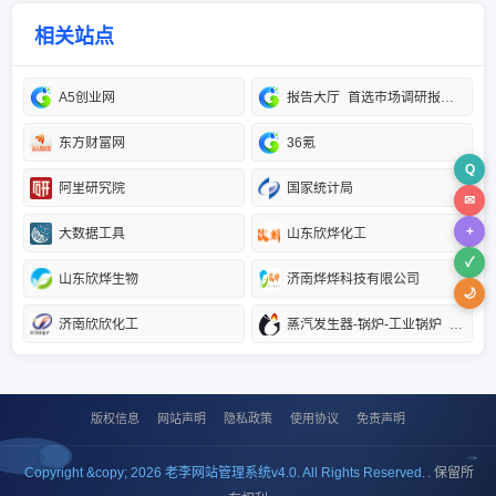
相关站点
A5创业网
报告大厅_首选市场调研报告门户_专业提供各行业市场调研报告
东方财富网
36氪
Q
阿里研究院
国家统计局
✉
+
大数据工具
山东欣烨化工
✓
山东欣烨生物
济南烨烨科技有限公司
🌙
济南欣欣化工
蒸汽发生器-锅炉-工业锅炉_郑州金柯机电安装工程有限公司官网首页
版权信息
网站声明
隐私政策
使用协议
免责声明
Copyright &copy; 2026 老李网站管理系统v4.0. All Rights Reserved.
. 保留所