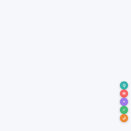
Q
✉
+
✓
🌙