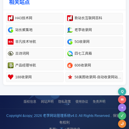
相关站点
H43技术网
新站长互联网百科
站长聚集地
老李收录网
非凡技术导航
5G收录网
古诗词网
四七工具箱
产品经理导航
606收录网
188收录网
58美图收录网-自动收录网站-流量交换-自动链
Q
✉
版权信息
网站声明
隐私政策
使用协议
免责声明
+
Copyright &copy; 2026 老李网站管理系统v4.0. All Rights Reserved.
. 保留所
✓
有权利
🌙