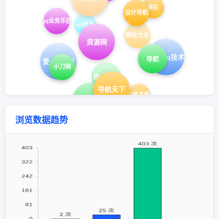
滚石
设计导航
qq业务乐园
qq技术
网址大全
资源网
hao43，qq技术导航
导航
爱q生活网
小刀网
技术导航
导航天下
hao43，H43技术网，在线工具
网址导航
浏览数据趋势